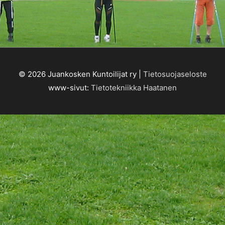
© 2026
Juankosken Kuntoilijat ry
|
Tietosuojaseloste
www-sivut:
Tietotekniikka Haatanen