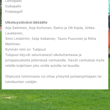
Lentopallo
Sulkapallo
Frisbeegolf
Ulkoiluystävänä iäkkäälle
Arja Salminen, Anja Korhonen, Raimo ja Oili Kojola, Sirkka
Laukkanen,
Simo Lindström, Seija Asikainen, Tauno Puurunen ja Riitta
Miettinen.
Ryhmän nimi on: Tukipuut
Tukipuut käyvät satunnaisesti ulkoiluttamassa ja
jumppatuokioita pitämässä vanhuksille. Vievät vanhuksia myös
retkille kuljettaen joko omilla autoilla tai bussilla.
Ohjatusta toiminnasta voi ottaa yhteyttä puheenjohtajaan tai
toimikuntien vetäjiin.