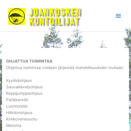
Siirry
sisältöön
Pääv
OHJATTUA TOIMINTAA
Ohjattua toimintaa voidaan järjestää mahdollisuuksien mukaan
Kyykkäohjaus
Sauvakävelyohjaus
Keppijumppaohjaus
Patikkaretki
Luontoretki
Hiihdonohjaus
Kirkkovenesuotu
Melonta