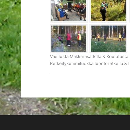
Vaellusta Makkarasärkillä & Koulutusta
Retkeilykummiluokka luontoretkellä & I