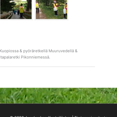
 Kuopiossa & pyöräretkellä Muuruvedellä &
ltapalaretki Pikonniemessä.