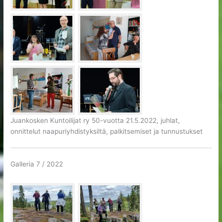
Juankosken Kuntoilijat ry 50-vuotta 21.5.2022, juhlat,
onnittelut naapuriyhdistyksiltä, palkitsemiset ja tunnustukset
Galleria 7 / 2022